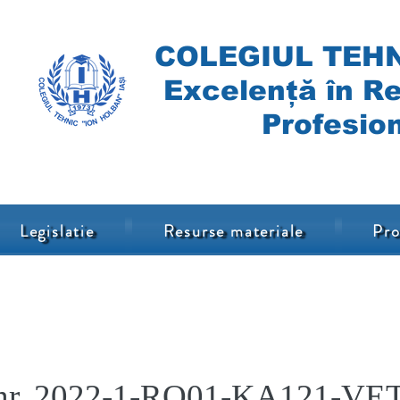
COLEGIUL TEHN
Excelență în Re
Profesion
Legislatie
Resurse materiale
Pro
t nr. 2022-1-RO01-KA121-VE