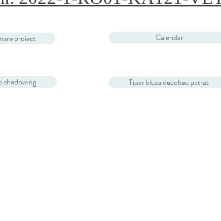
Calendar
are proiect
b shadowing
Tipar bluza decolteu patrat