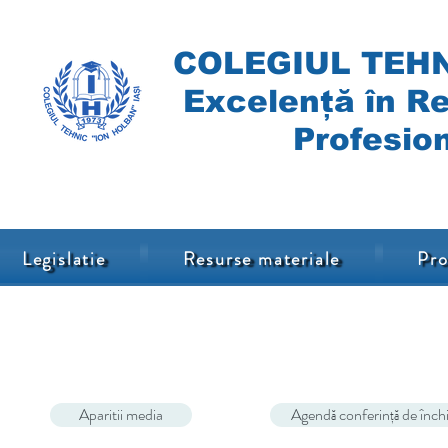
COLEGIUL TEHN
Excelență în Re
Profesion
Legislatie
Resurse materiale
Pro
Aparitii media
Agendă conferință de închi